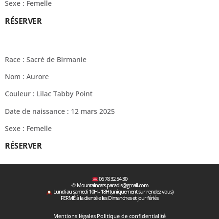
Sexe : Femelle
RÉSERVER
Race : Sacré de Birmanie
Nom : Aurore
Couleur : Lilac Tabby Point
Date de naissance : 12 mars 2025
Sexe : Femelle
RÉSERVER
06 78 32 54 30
＠ Mountaincats.paradis@gmail.com
Lundi au samedi 10H - 18H (uniquement sur rendez vous)
FERMÉ à la clientèle les Dimanches et jour fériés
Mentions légales
Politique de confidentialité