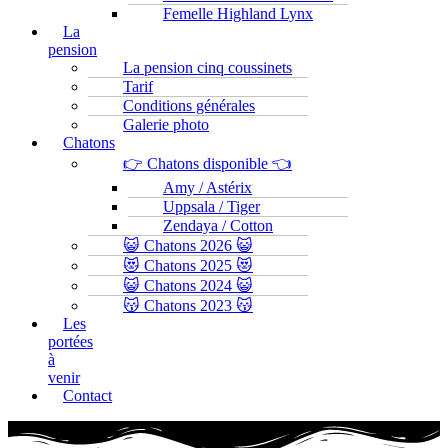
Femelle Highland Lynx
La
pension
La pension cinq coussinets
Tarif
Conditions générales
Galerie photo
Chatons
👉 Chatons disponible 👈
Amy / Astérix
Uppsala / Tiger
Zendaya / Cotton
😺 Chatons 2026 😺
😻 Chatons 2025 😻
😺 Chatons 2024 😺
😽 Chatons 2023 😽
Les
portées
à
venir
Contact